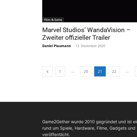
Film & Serie
Marvel Studios’ WandaVision –
Zweiter offizieller Trailer
Daniel Plaumann
-
13. Dezember 2020
...
...
1
20
21
22
Game2Gether wurde 2010 gegründet und ist e
rund um Spiele, Hardware, Filme, Gadgets und
veröffentlicht.