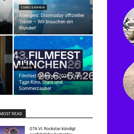
COMIC & MANGA
Avengers: Doomsday offizieller
Trailer – Wir brauchen ein
Wunder!
EVENTS
Filmfest München 2026: Zehn
-
Tage Kino, Stars und
Sommerzauber
MOST READ
GTA VI: Rockstar kündigt