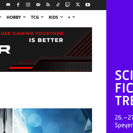
HOBBY
TCG
KIDS
+