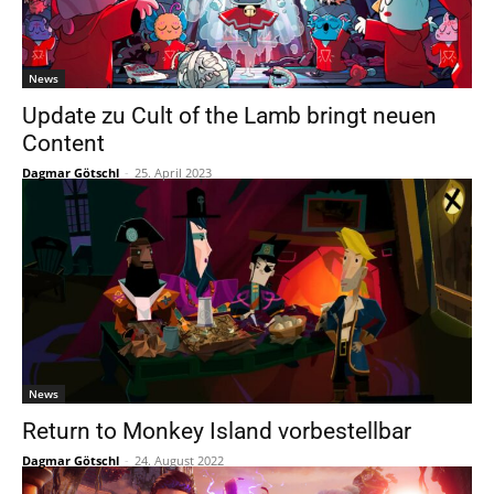
News
Update zu Cult of the Lamb bringt neuen
Content
Dagmar Götschl
-
25. April 2023
News
Return to Monkey Island vorbestellbar
Dagmar Götschl
-
24. August 2022