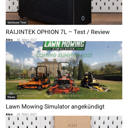
Gehäuse Test
RAIJINTEK OPHION 7L – Test / Review
Alex
-
30. März 2021
News
Lawn Mowing Simulator angekündigt
Alex
-
29. März 2021