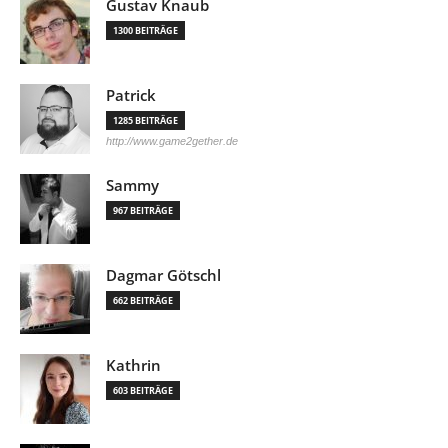
Gustav Knaub
1300 BEITRÄGE
Patrick
1285 BEITRÄGE
http://www.game2gether.de
Sammy
967 BEITRÄGE
Dagmar Götschl
662 BEITRÄGE
Kathrin
603 BEITRÄGE