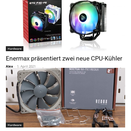
Hardware
Enermax präsentiert zwei neue CPU-Kühler
Alex
-
1. April 2021
Hardware