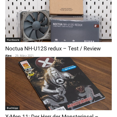
Hardware
Noctua NH-U12S redux – Test / Review
Alex
-
29. März 2021
Buchtipp
X-Men 11: Der Herr der Monsterinsel –