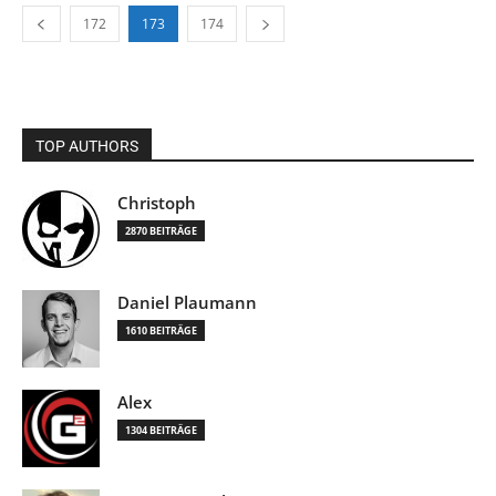
172
173
174
TOP AUTHORS
Christoph
2870 BEITRÄGE
Daniel Plaumann
1610 BEITRÄGE
Alex
1304 BEITRÄGE