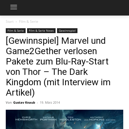
Start
Film & Serie
Film & Serie
Film & Serie News
Gewinnspiel
[Gewinnspiel] Marvel und
Game2Gether verlosen
Pakete zum Blu-Ray-Start
von Thor – The Dark
Kingdom (mit Interview im
Artikel)
Von
Gustav Knaub
-
19. März 2014