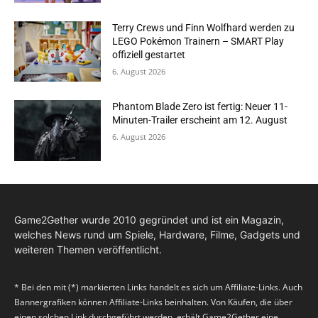
Terry Crews und Finn Wolfhard werden zu
LEGO Pokémon Trainern – SMART Play
offiziell gestartet
6. August 2026
Phantom Blade Zero ist fertig: Neuer 11-
Minuten-Trailer erscheint am 12. August
6. August 2026
Game2Gether wurde 2010 gegründet und ist ein Magazin,
welches News rund um Spiele, Hardware, Filme, Gadgets und
weiteren Themen veröffentlicht.
* Bei den mit (*) markierten Links handelt es sich um Affiliate-Links. Auch
Bannergrafiken können Affiliate-Links beinhalten. Von Käufen, die über
einen solchen Link durchgeführt werden, erhält Game2Gether eine