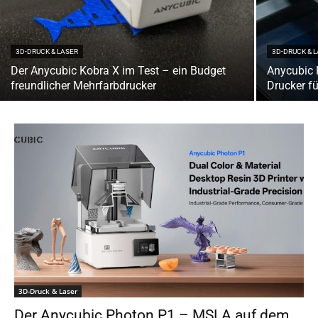
3D-DRUCK & LASER
3D-DRUCK & 
Der Anycubic Kobra X im Test – ein Budget
Anycubic 
freundlicher Mehrfarbdrucker
Drucker f
3D-Druck & Laser
Der Anycubic Photon P1 – MSLA auf dem