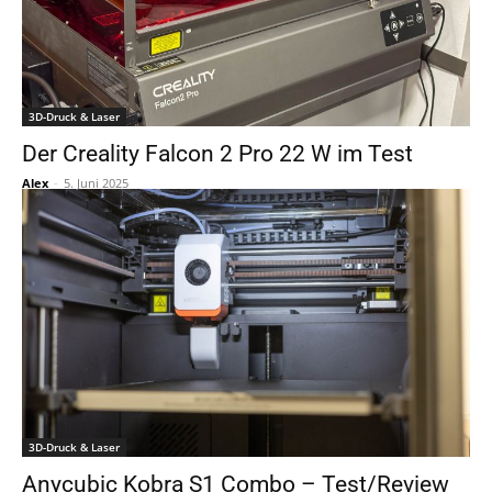
3D-Druck & Laser
Der Creality Falcon 2 Pro 22 W im Test
Alex
-
5. Juni 2025
3D-Druck & Laser
Anycubic Kobra S1 Combo – Test/Review