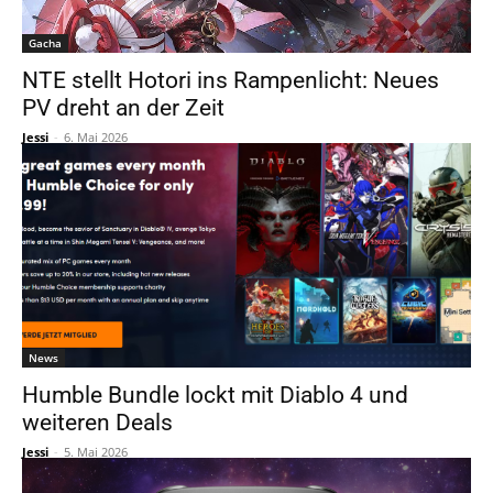
Gacha
NTE stellt Hotori ins Rampenlicht: Neues
PV dreht an der Zeit
Jessi
-
6. Mai 2026
News
Humble Bundle lockt mit Diablo 4 und
weiteren Deals
Jessi
-
5. Mai 2026