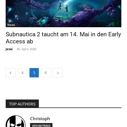
News
Subnautica 2 taucht am 14. Mai in den Early
Access ab
Jessi
-
30. April 2026
4
5
6
TOP AUTHORS
Christoph
2870 BEITRÄGE