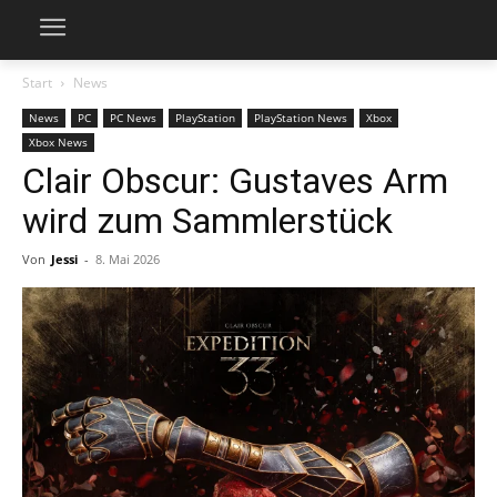
Start
News
News
PC
PC News
PlayStation
PlayStation News
Xbox
Xbox News
Clair Obscur: Gustaves Arm
wird zum Sammlerstück
Von
Jessi
-
8. Mai 2026