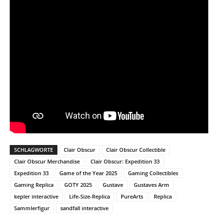
SCHLAGWORTE
Clair Obscur
Clair Obscur Collectible
Clair Obscur Merchandise
Clair Obscur: Expedition 33
Expedition 33
Game of the Year 2025
Gaming Collectibles
Gaming Replica
GOTY 2025
Gustave
Gustaves Arm
kepler interactive
Life-Size-Replica
PureArts
Replica
Sammlerfigur
sandfall interactive