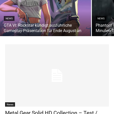
NEWS
NEWS
GTA VI: Rockstar kündigt ausführliche
Phantom Bl
Gameplay-Präsentation für Ende August an
Minuten-T
News
Metal Gear Solid HD Collection – Test /