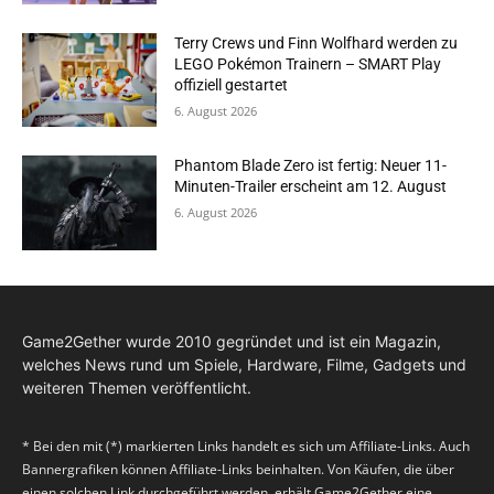
Terry Crews und Finn Wolfhard werden zu
LEGO Pokémon Trainern – SMART Play
offiziell gestartet
6. August 2026
Phantom Blade Zero ist fertig: Neuer 11-
Minuten-Trailer erscheint am 12. August
6. August 2026
Game2Gether wurde 2010 gegründet und ist ein Magazin,
welches News rund um Spiele, Hardware, Filme, Gadgets und
weiteren Themen veröffentlicht.
* Bei den mit (*) markierten Links handelt es sich um Affiliate-Links. Auch
Bannergrafiken können Affiliate-Links beinhalten. Von Käufen, die über
einen solchen Link durchgeführt werden, erhält Game2Gether eine