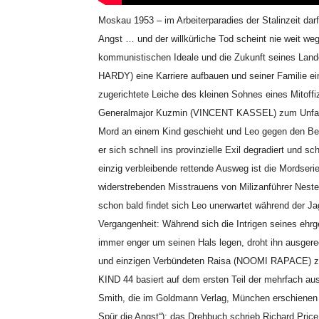
Moskau 1953 – im Arbeiterparadies der Stalinzeit darf
Angst … und der willkürliche Tod scheint nie weit weg 
kommunistischen Ideale und die Zukunft seines Land
HARDY) eine Karriere aufbauen und seiner Familie e
zugerichtete Leiche des kleinen Sohnes eines Mitoffi
Generalmajor Kuzmin (VINCENT KASSEL) zum Unfall er
Mord an einem Kind geschieht und Leo gegen den Bef
er sich schnell ins provinzielle Exil degradiert und s
einzig verbleibende rettende Ausweg ist die Mordseri
widerstrebenden Misstrauens von Milizanführer Ne
schon bald findet sich Leo unerwartet während der Ja
Vergangenheit: Während sich die Intrigen seines eh
immer enger um seinen Hals legen, droht ihn ausgere
und einzigen Verbündeten Raisa (NOOMI RAPACE) z
KIND 44 basiert auf dem ersten Teil der mehrfach aus
Smith, die im Goldmann Verlag, München erschienen 
Spür die Angst“); das Drehbuch schrieb Richard Price