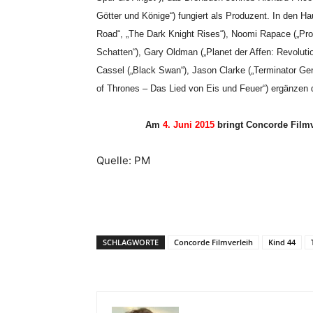
Götter und Könige“) fungiert als Produzent. In den H
Road“, „The Dark Knight Rises“), Noomi Rapace („Pr
Schatten“), Gary Oldman („Planet der Affen: Revoluti
Cassel („Black Swan“), Jason Clarke („Terminator Gen
of Thrones – Das Lied von Eis und Feuer“) ergänzen d
Am
4. Juni 2015
bringt Concorde Film
Quelle: PM
SCHLAGWORTE
Concorde Filmverleih
Kind 44