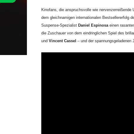
Kinofans, die anspruchsvolle wie nervenzerreißende U
dem gleichnamigen internationalen Bestsellererfolg d
Suspense-Spezialist
Daniel Espinosa
einen rasanten
die Zuschauer von dem eindringlichen Spiel des brill
und
Vincent Cassel
– und der spannungsgeladenen J