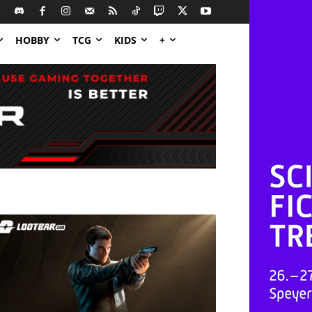
HOBBY
TCG
KIDS
+