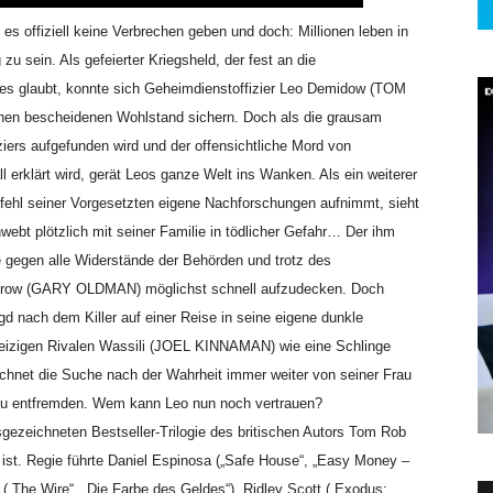
 es offiziell keine Verbrechen geben und doch: Millionen leben in
zu sein. Als gefeierter Kriegsheld, der fest an die
es glaubt, konnte sich Geheimdienstoffizier Leo Demidow (TOM
inen bescheidenen Wohlstand sichern. Doch als die grausam
ziers aufgefunden wird und der offensichtliche Mord von
klärt wird, gerät Leos ganze Welt ins Wanken. Als ein weiterer
ehl seiner Vorgesetzten eigene Nachforschungen aufnimmt, sieht
chwebt plötzlich mit seiner Familie in tödlicher Gefahr… Der ihm
e gegen alle Widerstände der Behörden und trotz des
sterow (GARY OLDMAN) möglichst schnell aufzudecken. Doch
gd nach dem Killer auf einer Reise in seine eigene dunkle
rgeizigen Rivalen Wassili (JOEL KINNAMAN) wie eine Schlinge
chnet die Suche nach der Wahrheit immer weiter von seiner Frau
u entfremden. Wem kann Leo nun noch vertrauen?
gezeichneten Bestseller-Trilogie des britischen Autors Tom Rob
ist. Regie führte Daniel Espinosa („Safe House“, „Easy Money –
 („The Wire“, „Die Farbe des Geldes“). Ridley Scott („Exodus: