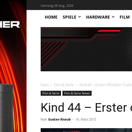
Samstag 08 Aug. 2026
HOME
SPIELE
HARDWARE
FILM
Start
Film & Serie
Kind 44 – Erster offizieller Traile
Film & Serie
Film & Serie News
Kind 44 – Erster o
Von
Gustav Knaub
-
16. März 2015