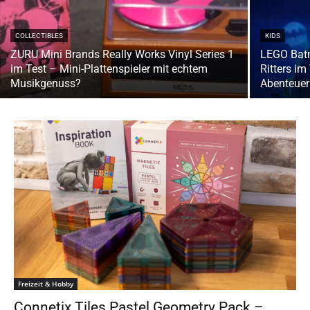
COLLECTIBLES
KIDS
ZURU Mini Brands Really Works Vinyl Series 1
LEGO Bat
im Test – Mini-Plattenspieler mit echtem
Ritters i
Musikgenuss?
Abenteuer 
Freizeit & Hobby
Connetix Tiles Pastel Geometry Pack –