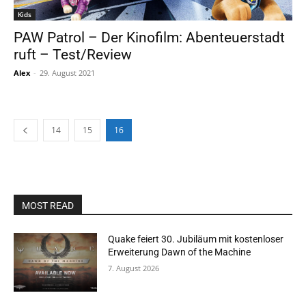
Kids
PAW Patrol – Der Kinofilm: Abenteuerstadt
ruft – Test/Review
Alex
-
29. August 2021
14
15
16
MOST READ
Quake feiert 30. Jubiläum mit kostenloser
Erweiterung Dawn of the Machine
7. August 2026