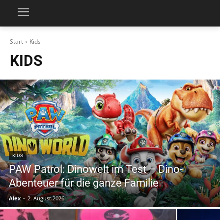
Start
Kids
KIDS
KIDS
PAW Patrol: Dinowelt im Test – Dino-
Abenteuer für die ganze Familie
Alex
-
2. August 2026