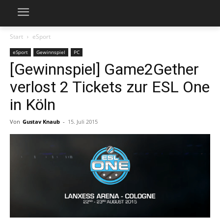
Start
eSport
eSport
Gewinnspiel
PC
[Gewinnspiel] Game2Gether
verlost 2 Tickets zur ESL One
in Köln
Von
Gustav Knaub
-
15. Juli 2015