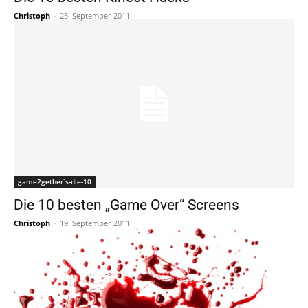
Christoph
-
25. September 2011
game2gether´s-die-10
Die 10 besten „Game Over“ Screens
Christoph
-
19. September 2011