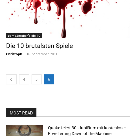
game2gether´s-die-10
Die 10 brutalsten Spiele
Christoph
-
16. September 2011
4
5
6
MOST READ
Quake feiert 30. Jubiläum mit kostenloser
Erweiterung Dawn of the Machine