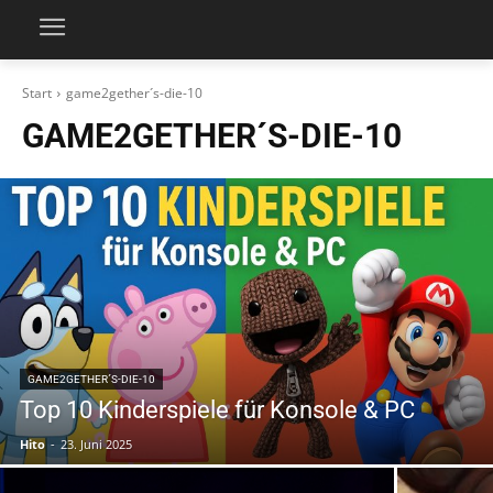
Start
game2gether´s-die-10
GAME2GETHER´S-DIE-10
GAME2GETHER´S-DIE-10
Top 10 Kinderspiele für Konsole & PC
Hito
-
23. Juni 2025