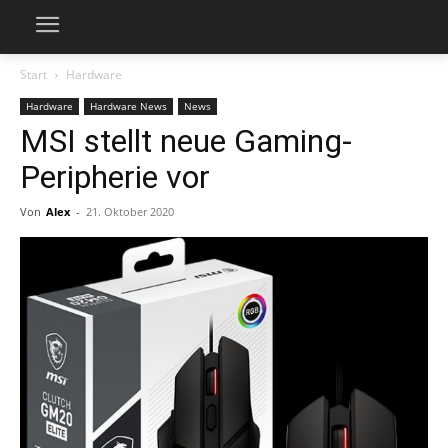
Start
Hardware
Hardware
Hardware News
News
MSI stellt neue Gaming-
Peripherie vor
Von
Alex
-
21. Oktober 2020