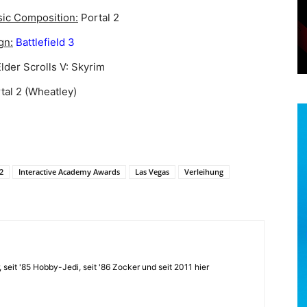
sic Composition:
Portal 2
gn:
Battlefield 3
lder Scrolls V: Skyrim
tal 2 (Wheatley)
2
Interactive Academy Awards
Las Vegas
Verleihung
, seit '85 Hobby-Jedi, seit '86 Zocker und seit 2011 hier