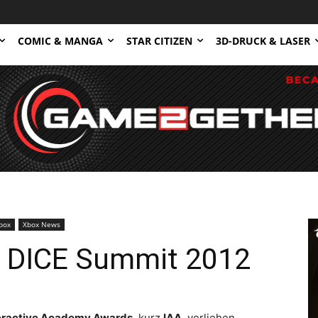
COMIC & MANGA
STAR CITIZEN
3D-DRUCK & LASER
box
Xbox News
r DICE Summit 2012
eractive Academy Awards
, kurz
IAA
, verliehen.