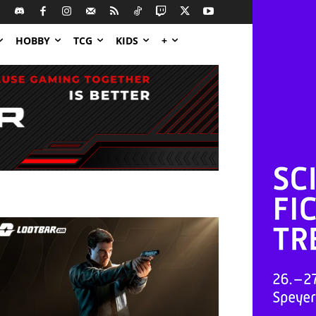
HOBBY
TCG
KIDS
+