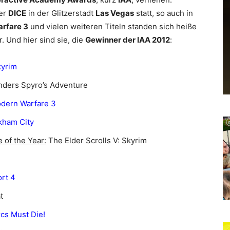
der
DICE
in der Glitzerstadt
Las Vegas
statt, so auch in
rfare 3
und vielen weiteren Titeln standen sich heiße
 Und hier sind sie, die
Gewinner der IAA 2012
:
kyrim
nders Spyro’s Adventure
odern Warfare 3
kham City
 of the Year:
The Elder Scrolls V: Skyrim
rt 4
t
cs Must Die!