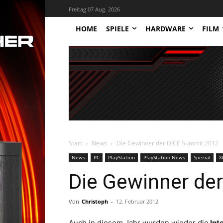
Freitag 07 Aug. 2026
HOME
SPIELE
HARDWARE
FILM
Start
News
Die Gewinner der DICE Summit 2012
News
PC
PlayStation
PlayStation News
Spezial
X
Die Gewinner de
Von
Christoph
-
12. Februar 2012
Auch in diesem Jahr wurden wieder die
Int