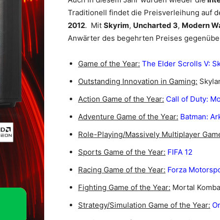
Traditionell findet die Preisverleihung auf 
2012
. Mit
Skyrim
,
Uncharted 3
,
Modern Wa
Anwärter des begehrten Preises gegenüber.
Game of the Year:
The Elder Scrolls V: S
Outstanding Innovation in Gaming:
Skyla
Action Game of the Year:
Call of Duty: M
Adventure Game of the Year:
Batman: Ar
Role-Playing/Massively Multiplayer Game
Sports Game of the Year:
FIFA 12
Racing Game of the Year:
Forza Motorspo
Fighting Game of the Year:
Mortal Komba
Strategy/Simulation Game of the Year:
Or