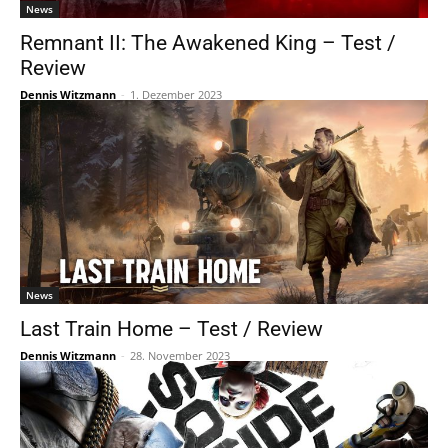
News
Remnant II: The Awakened King – Test /
Review
Dennis Witzmann
-
1. Dezember 2023
News
Last Train Home – Test / Review
Dennis Witzmann
-
28. November 2023