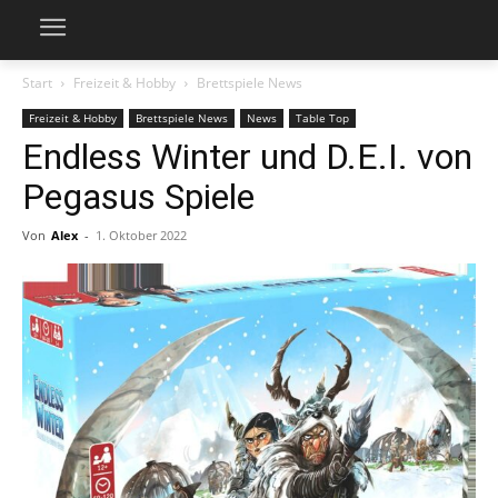
Start
Freizeit & Hobby
Brettspiele News
Freizeit & Hobby
Brettspiele News
News
Table Top
Endless Winter und D.E.I. von
Pegasus Spiele
Von
Alex
-
1. Oktober 2022