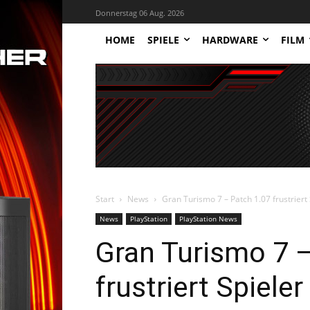
Donnerstag 06 Aug. 2026
HOME
SPIELE
HARDWARE
FILM
Start
News
Gran Turismo 7 – Patch 1.07 frustriert 
News
PlayStation
PlayStation News
Gran Turismo 7 –
frustriert Spieler