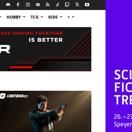
HOBBY
TCG
KIDS
+