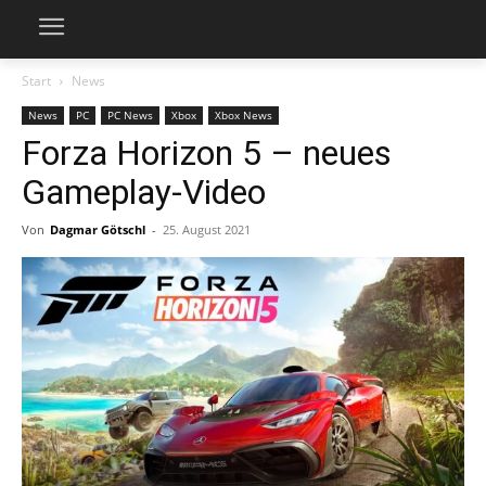
Start
News
News
PC
PC News
Xbox
Xbox News
Forza Horizon 5 – neues
Gameplay-Video
Von
Dagmar Götschl
-
25. August 2021