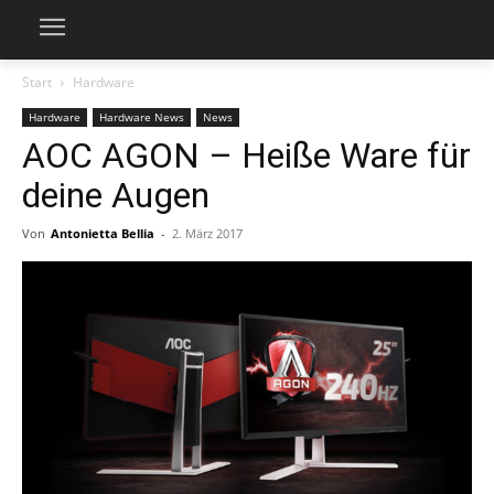
Start
Hardware
Hardware
Hardware News
News
AOC AGON – Heiße Ware für
deine Augen
Von
Antonietta Bellia
-
2. März 2017