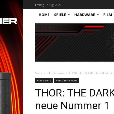
Freitag 07 Aug. 2026
HOME
SPIELE
HARDWARE
FILM
Start
Film & Serie
THOR: THE DARK KINGDOM ist 
Film & Serie
Film & Serie News
THOR: THE DARK
neue Nummer 1