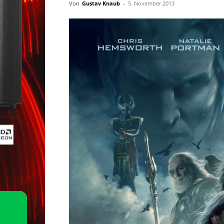
Von
Gustav Knaub
-
5. November 2013