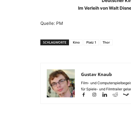
Deutscher Kin
Im Verleih von Walt Dis
Quelle: PM
SCHLAGWORTE
Kino
Platz 1
Thor
Gustav Knaub
Film- und Computerspielbegeist
für Spiele- und Filmtrailer gelan