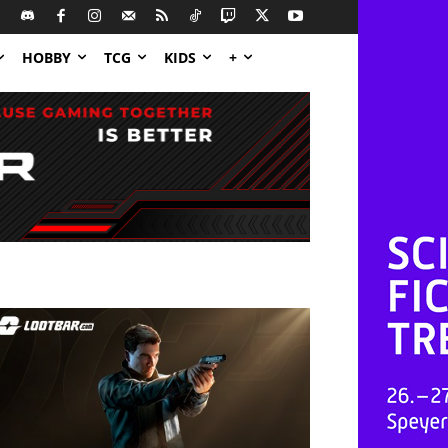
HOBBY
TCG
KIDS
+