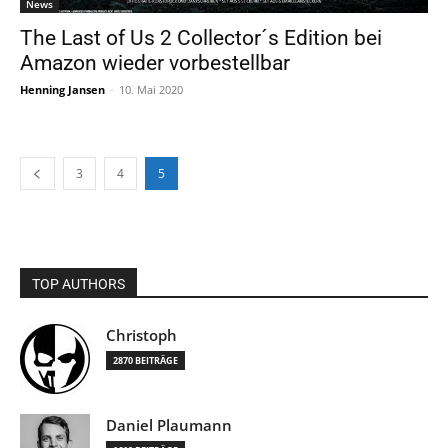
News
The Last of Us 2 Collector´s Edition bei
Amazon wieder vorbestellbar
Henning Jansen
-
10. Mai 2020
3
4
5
TOP AUTHORS
Christoph
2870 BEITRÄGE
Daniel Plaumann