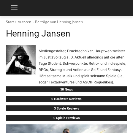
Start
Autoren
Beiträge von Henning Jansen
Henning Jansen
Mediengestalter, Drucktechniker, Hauptwerkmeister
im Justizvollzug a. D. Aktuell allerdings auf die alten
Tage Student. Schwerpunkte: Retro- und Indiespiele,
RPGs, Strategie und Action aus SciFi und Fantasy.
Hört seltsame Musik und spielt seltsame Spiele (Ja,
sogar Textadventures und ASCII-Roguelikes).
38 News
0 Hardware Reviews
3 Spiele Reviews
0 Spiele Previews