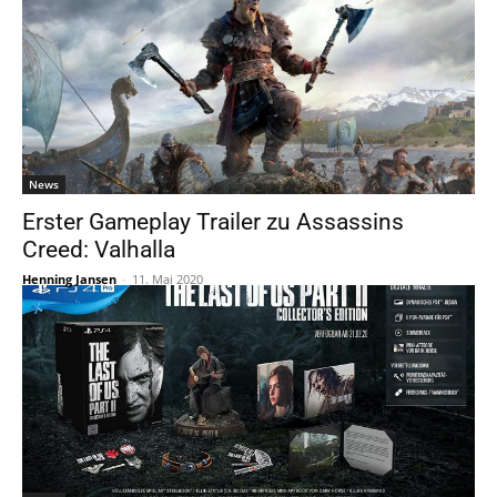
News
Erster Gameplay Trailer zu Assassins
Creed: Valhalla
Henning Jansen
-
11. Mai 2020