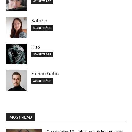
662 BEITRÄGE
Kathrin
603 BEITRÄGE
Hito
560 BEITRÄGE
Florian Gahn
445 BEITRÄGE
MOST READ
Quake feiert 30. Jubiläum mit kostenloser