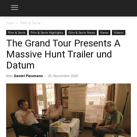
Start
Film & Serie
Film & Serie
Film & Serie Highlights
Film & Serie News
News
Videos
The Grand Tour Presents A
Massive Hunt Trailer und
Datum
Von
Daniel Plaumann
-
20. November 2020