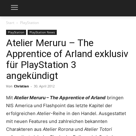
Start
PlayStation
PlayStation
PlayStation News
Atelier Meruru – The
Apprentice of Arland exklusiv
für PlayStation 3
angekündigt
Von
Christian
-
30. April 2012
Mit
Atelier Meruru – The Apprentice of Arland
bringen
NIS America und Flashpoint das letzte Kapitel der
erfolgreichen
Atelier
-Reihe in den Handel. Ausgestattet
mit neuen Features und zahlreichen bekannten
Charakteren aus
Atelier Roron
a
und
Atelier Totori