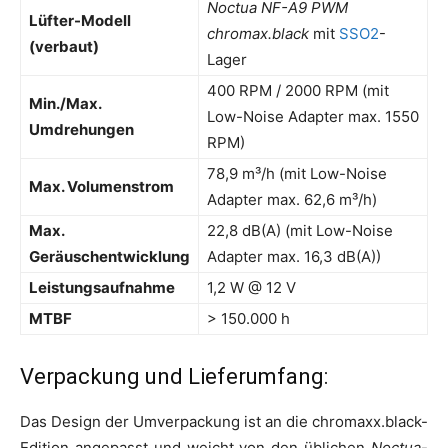
Noctua
NF-A9 PWM
Lüfter-Modell
chromax.black
mit
SSO2
-
(verbaut)
Lager
400 RPM / 2000 RPM (mit
Min./Max.
Low-Noise Adapter max. 1550
Umdrehungen
RPM)
78,9 m³/h (mit Low-Noise
Max. Volumenstrom
Adapter max. 62,6 m³/h)
Max.
22,8 dB(A) (mit Low-Noise
Geräuschentwicklung
Adapter max. 16,3 dB(A))
Leistungsaufnahme
1,2 W @ 12 V
MTBF
> 150.000 h
Verpackung und Lieferumfang:
Das Design der Umverpackung ist an die chromaxx.black-
Edition angepasst und weicht von den üblichen
Noctua
-