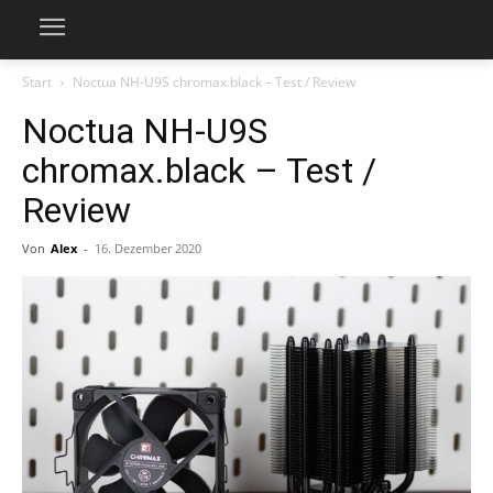
Start
Noctua NH-U9S chromax.black – Test / Review
Noctua NH-U9S
chromax.black – Test /
Review
Von
Alex
-
16. Dezember 2020