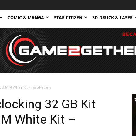
COMIC & MANGA
STAR CITIZEN
3D-DRUCK & LASER
UDIMM White Kit - Test/Review
clocking 32 GB Kit
M White Kit –