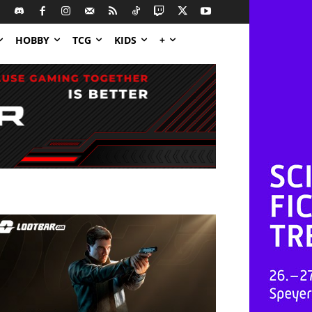
HOBBY
TCG
KIDS
+