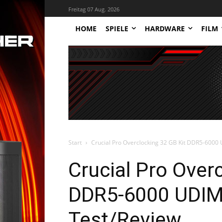
Freitag 07 Aug. 2026
HOME
SPIELE
HARDWARE
FILM
Start
Crucial Pro Overclocking 32 GB Kit DDR5-6000 
Crucial Pro Over
DDR5-6000 UDIM
Test/Review