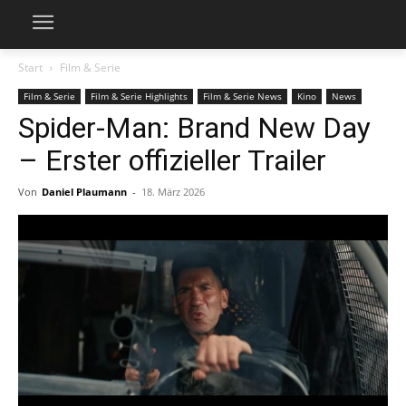
Start
Film & Serie
Film & Serie
Film & Serie Highlights
Film & Serie News
Kino
News
Spider-Man: Brand New Day
– Erster offizieller Trailer
Von
Daniel Plaumann
-
18. März 2026