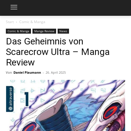
Start
Comic & Manga
Comic & Manga
Manga Review
News
Das Geheimnis von
Scarecrow Ultra – Manga
Review
Von
Daniel Plaumann
-
26. April 2025