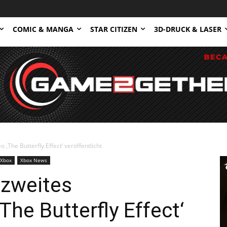
COMIC & MANGA
STAR CITIZEN
3D-DRUCK & LASER
o ‚The Butterfly Effect‘ veröffentlicht
Xbox
Xbox News
 zweites
The Butterfly Effect‘