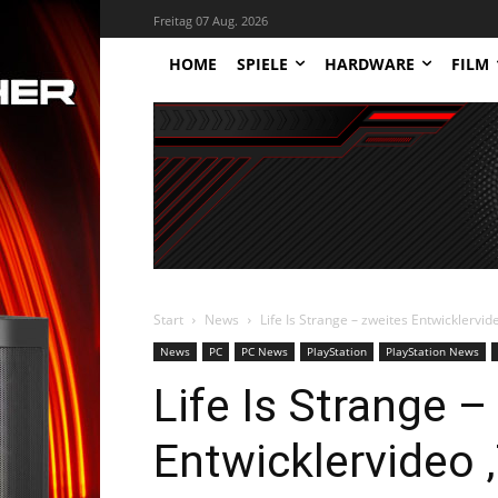
Freitag 07 Aug. 2026
HOME
SPIELE
HARDWARE
FILM
Start
News
Life Is Strange – zweites Entwicklervide
News
PC
PC News
PlayStation
PlayStation News
Life Is Strange –
Entwicklervideo ‚