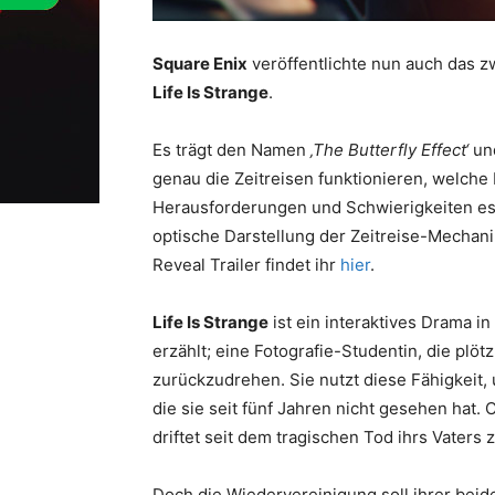
Square Enix
veröffentlichte nun auch das z
Life Is Strange
.
Es trägt den Namen
‚The Butterfly Effect‘
und
genau die Zeitreisen funktionieren, welch
Herausforderungen und Schwierigkeiten es
optische Darstellung der Zeitreise-Mechani
Reveal Trailer findet ihr
hier
.
Life Is Strange
ist ein interaktives Drama i
erzählt; eine Fotografie-Studentin, die plötzl
zurückzudrehen. Sie nutzt diese Fähigkeit,
die sie seit fünf Jahren nicht gesehen hat. 
driftet seit dem tragischen Tod ihrs Vater
Doch die Wiedervereinigung soll ihrer beid