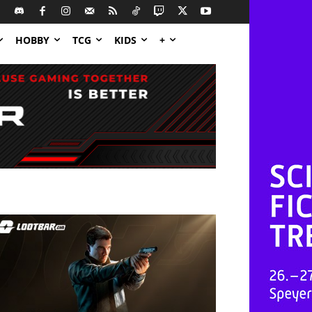
HOBBY
TCG
KIDS
+