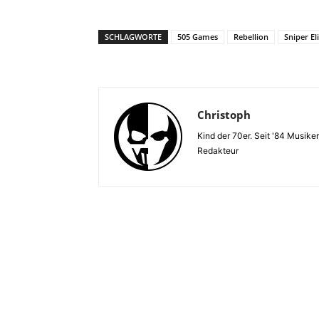
SCHLAGWORTE
505 Games
Rebellion
Sniper El
Christoph
Kind der 70er. Seit '84 Musiker
Redakteur