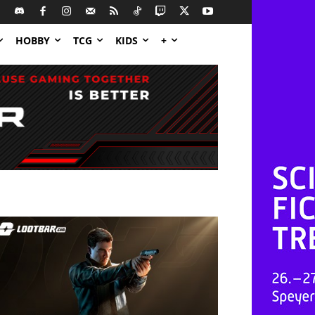
HOBBY
TCG
KIDS
+