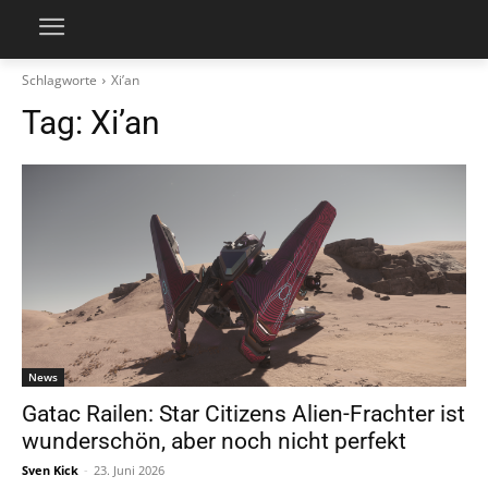
Schlagworte
Xi’an
Tag:
Xi’an
News
Gatac Railen: Star Citizens Alien-Frachter ist
wunderschön, aber noch nicht perfekt
Sven Kick
-
23. Juni 2026