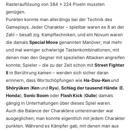
Rasterauflösung von 384 x 224 Pixeln mussten
genügen.
Punkten konnte man allerdings bei der Technik des
Gameplays. Jeder Charakter – spielbar waren es 8 an der
Zahl – besaß zig. Kampftechniken, und ein Novum waren
die damals
Special Move
genannten Manöver; mal mehr
und mal weniger schwierige Tastenkombinationen, mit
denen man den Gegner mit speziellen Attacken angreifen
konnte; Spieler – die zu der Zeit schon mit
Street Fighter
II
in Berührung kamen – werden sich sicher daran
erinnern, dass Wortschöpfungen wie
Ha-Dou-Ken
und
Shōryūken
(
Ken
und
Ryu
),
Schlag der tausend Hände
(
E.
Honda
),
Sonic Boom
oder
Flash Kick
(
Guile
) damals
gängig in Unterhaltungen über dieses Spiel waren.
Auch die Balance der Charaktere untereinander war
ausgeglichen; man konnte eigentlich mit jedem Charakter
punkten. Während es Kämpfer gab, mit denen man aus