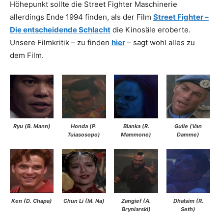
Höhepunkt sollte die Street Fighter Maschinerie
allerdings Ende 1994 finden, als der Film
Street Fighter –
Die entscheidende Schlacht
die Kinosäle eroberte.
Unsere Filmkritik – zu finden
hier
– sagt wohl alles zu
dem Film.
Ryu (B. Mann)
Honda (P.
Blanka (R.
Guile (Van
Tuiasosopo)
Mammone)
Damme)
Ken (D. Chapa)
Chun Li (M. Na)
Zangief (A.
Dhalsim (R.
Bryniarski)
Seth)