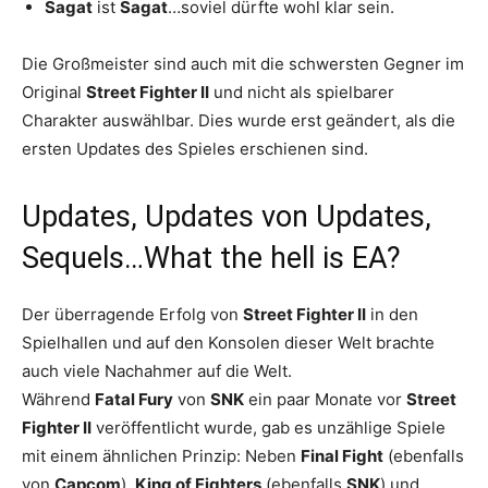
Sagat
ist
Sagat
…soviel dürfte wohl klar sein.
Die Großmeister sind auch mit die schwersten Gegner im
Original
Street Fighter II
und nicht als spielbarer
Charakter auswählbar. Dies wurde erst geändert, als die
ersten Updates des Spieles erschienen sind.
Updates, Updates von Updates,
Sequels…What the hell is EA?
Der überragende Erfolg von
Street Fighter II
in den
Spielhallen und auf den Konsolen dieser Welt brachte
auch viele Nachahmer auf die Welt.
Während
Fatal Fury
von
SNK
ein paar Monate vor
Street
Fighter II
veröffentlicht wurde, gab es unzählige Spiele
mit einem ähnlichen Prinzip: Neben
Final Fight
(ebenfalls
von
Capcom
),
King of Fighters
(ebenfalls
SNK
) und