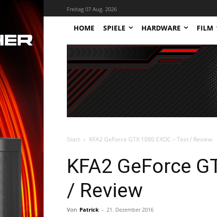
Freitag 07 Aug. 2026
HOME
SPIELE
HARDWARE
FILM
Start
KFA2 GeForce GTX 1080 EXOC – Test / Review
KFA2 GeForce G
/ Review
Von
Patrick
-
21. Dezember 2016