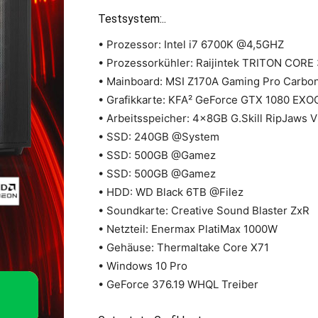
Testsystem:..
• Prozessor: Intel i7 6700K @4,5GHZ
• Prozessorkühler: Raijintek TRITON COR
• Mainboard: MSI Z170A Gaming Pro Carbo
• Grafikkarte: KFA² GeForce GTX 1080 EXO
• Arbeitsspeicher: 4x8GB G.Skill RipJaws
• SSD: 240GB @System
• SSD: 500GB @Gamez
• SSD: 500GB @Gamez
• HDD: WD Black 6TB @Filez
• Soundkarte: Creative Sound Blaster ZxR
• Netzteil: Enermax PlatiMax 1000W
• Gehäuse: Thermaltake Core X71
• Windows 10 Pro
• GeForce 376.19 WHQL Treiber