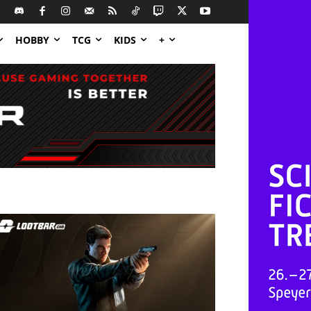
HOBBY
TCG
KIDS
+