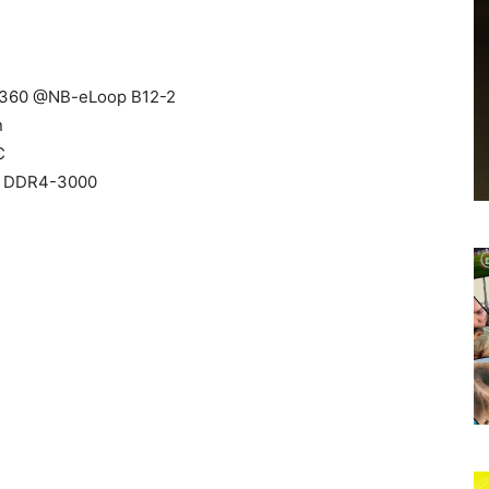
E 360 @NB-eLoop B12-2
n
C
 V DDR4-3000