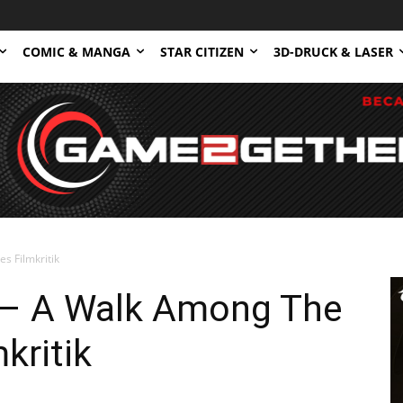
COMIC & MANGA
STAR CITIZEN
3D-DRUCK & LASER
s Filmkritik
n – A Walk Among The
kritik