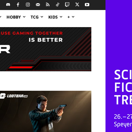
HOBBY
TCG
KIDS
+