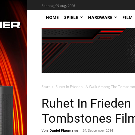
Sonntag 09 Aug. 2026
HOME
SPIELE
HARDWARE
FILM
Start
Ruhet In Frieden - A Walk Among The Tombstone
Ruhet In Friede
Tombstones Film
Von
Daniel Plaumann
-
24. September 2014