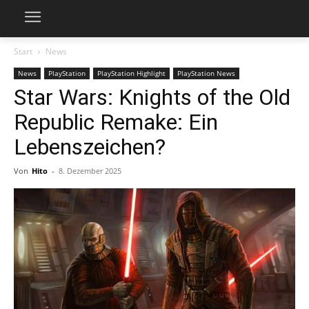
Start
News
News
PlayStation
PlayStation Highlight
PlayStation News
Star Wars: Knights of the Old
Republic Remake: Ein
Lebenszeichen?
Von
Hito
-
8. Dezember 2025