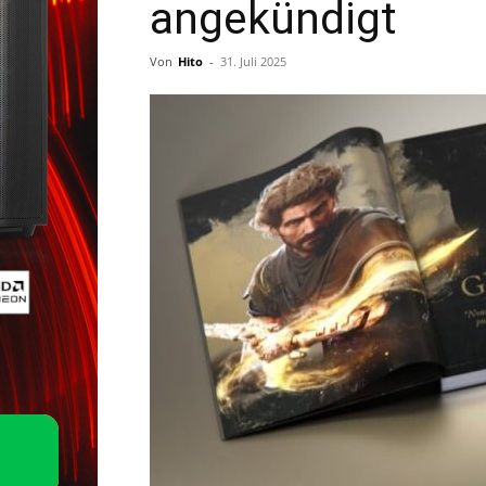
angekündigt
Von
Hito
-
31. Juli 2025