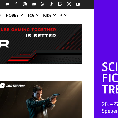
HOBBY
TCG
KIDS
+