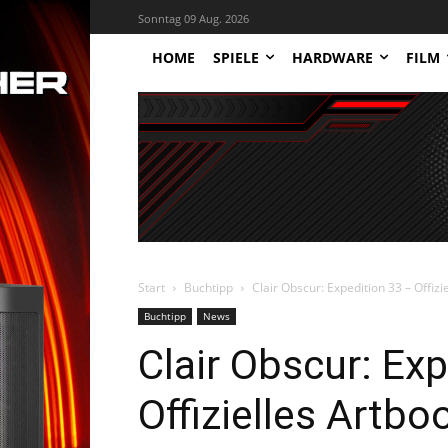
Sonntag 09 Aug. 2026
HOME
SPIELE
HARDWARE
FILM
Start
Buchtipp
Clair Obscur: Expedition 33 – Offizi
Buchtipp
News
Clair Obscur: Ex
Offizielles Artboo