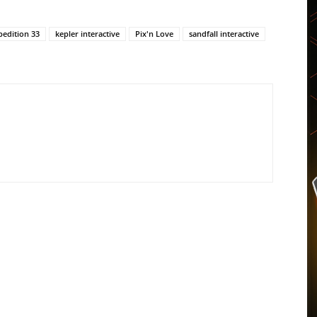
pedition 33
kepler interactive
Pix'n Love
sandfall interactive