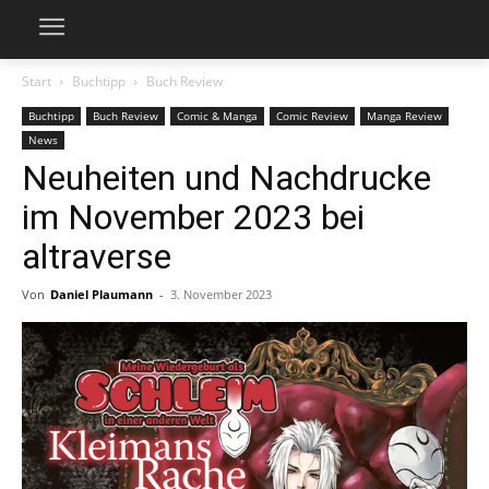
Start
Buchtipp
Buch Review
Buchtipp
Buch Review
Comic & Manga
Comic Review
Manga Review
News
Neuheiten und Nachdrucke
im November 2023 bei
altraverse
Von
Daniel Plaumann
-
3. November 2023