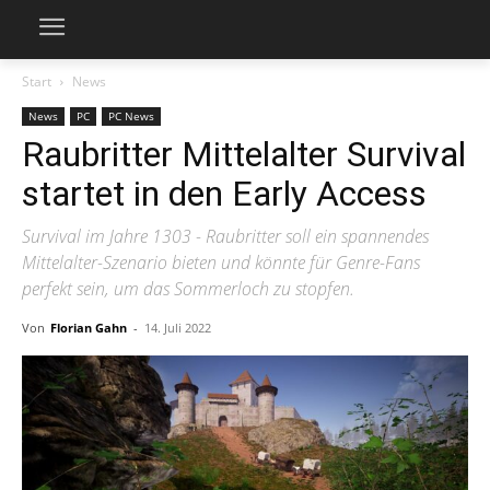
Start
News
News
PC
PC News
Raubritter Mittelalter Survival
startet in den Early Access
Survival im Jahre 1303 - Raubritter soll ein spannendes
Mittelalter-Szenario bieten und könnte für Genre-Fans
perfekt sein, um das Sommerloch zu stopfen.
Von
Florian Gahn
-
14. Juli 2022