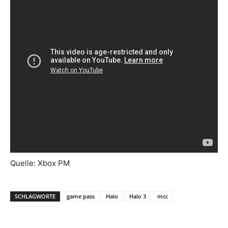
Quelle: Xbox PM
SCHLAGWORTE
game pass
Halo
Halo 3
mcc