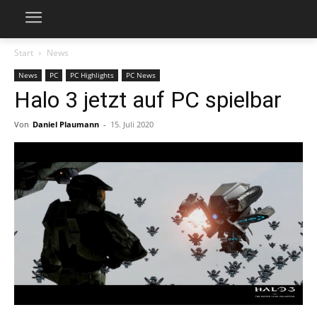
Start
News
News
PC
PC Highlights
PC News
Halo 3 jetzt auf PC spielbar
Von
Daniel Plaumann
-
15. Juli 2020