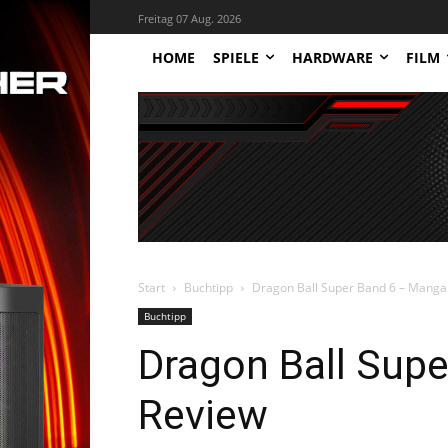
Freitag 07 Aug. 2026
HOME
SPIELE
HARDWARE
FILM
Start
Buchtipp
Dragon Ball Super Band 6 – Manga
Buchtipp
Dragon Ball Sup
Review