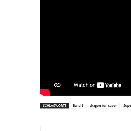
SCHLAGWORTE
Band 6
dragon ball super
Supe