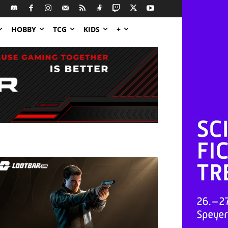
HOBBY
TCG
KIDS
+