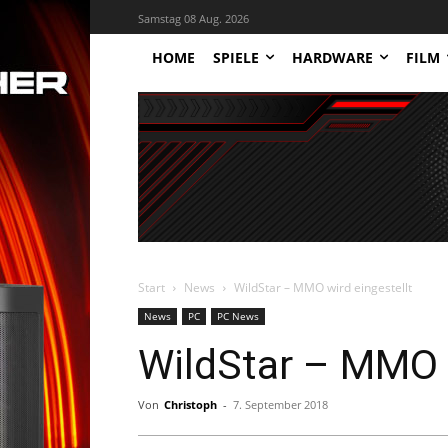
Samstag 08 Aug. 2026
HOME
SPIELE
HARDWARE
FILM
Start
News
WildStar – MMO wird eingestellt
News
PC
PC News
WildStar – MMO w
Von
Christoph
-
7. September 2018