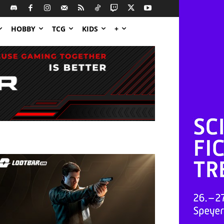
HOBBY
TCG
KIDS
+