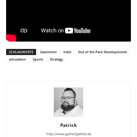
SCHLAGWORTE
2tainment
indie
Out of the Park Developments
simulation
Sports
Strategy
Patrick
http://www.game2gether.de