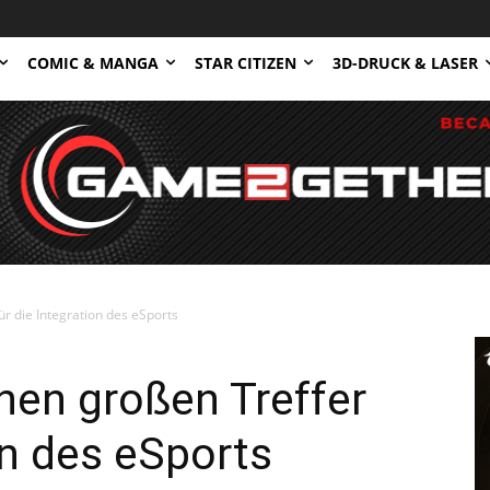
COMIC & MANGA
STAR CITIZEN
3D-DRUCK & LASER
ür die Integration des eSports
inen großen Treffer
on des eSports