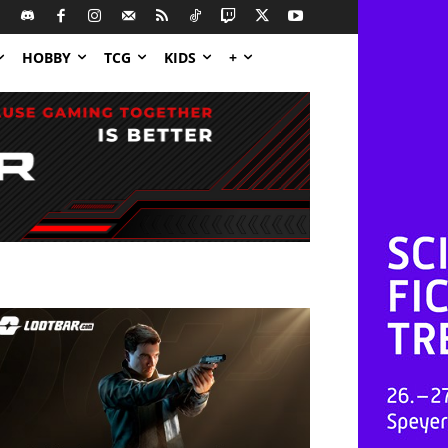
HOBBY
TCG
KIDS
+