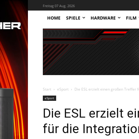
Freitag 07 Aug. 2026
HOME
SPIELE
HARDWARE
FILM
Start
eSport
Die ESL erzielt einen großen Treffer f
eSport
Die ESL erzielt e
für die Integrati