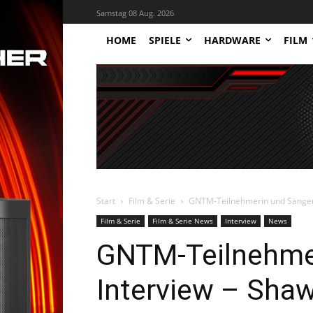
Samstag 08 Aug. 2026
HOME
SPIELE
HARDWARE
FILM
Start
Film & Serie
GNTM-Teilnehmerin und Sängeri
Film & Serie
Film & Serie News
Interview
News
GNTM-Teilnehmer
Interview – Sha