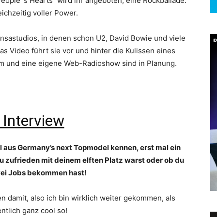
People´s Hearts“ wird ihr angeboten, eine Rockballade.
eichzeitig voller Power.
sastudios, in denen schon U2, David Bowie und viele
as Video führt sie vor und hinter die Kulissen eines
um und eine eigene Web-Radioshow sind in Planung.
 Interview
hl aus Germany’s next Topmodel kennen, erst mal ein
u zufrieden mit deinem elften Platz warst oder ob du
wei Jobs bekommen hast!
en damit, also ich bin wirklich weiter gekommen, als
ntlich ganz cool so!