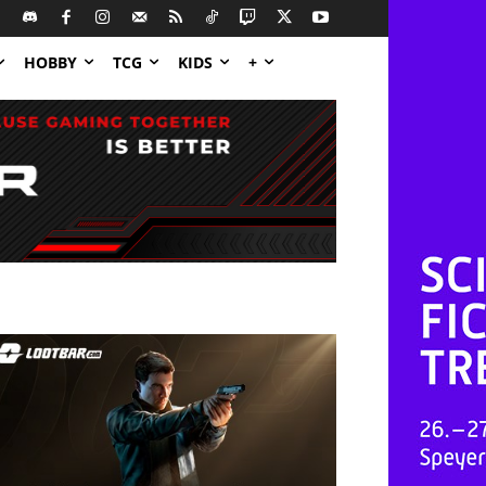
HOBBY
TCG
KIDS
+