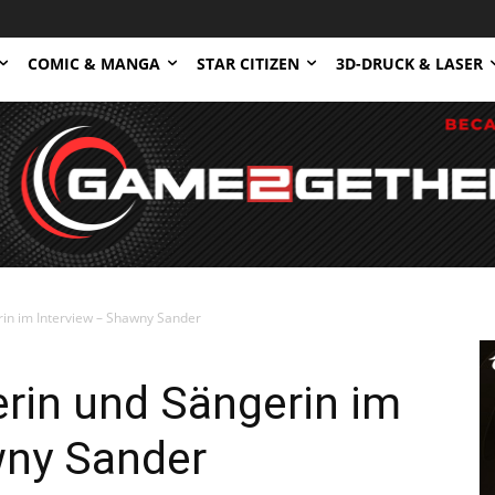
COMIC & MANGA
STAR CITIZEN
3D-DRUCK & LASER
n im Interview – Shawny Sander
in und Sängerin im
wny Sander