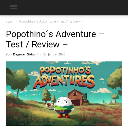
Start
Popothino´s Adventure - Test / Review -
Popothino´s Adventure –
Test / Review –
Von
Dagmar Götschl
-
30. Januar 2025