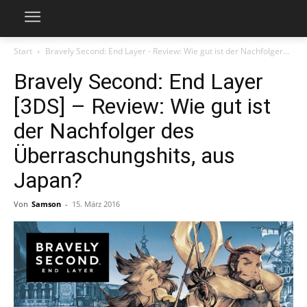
Start
Bravely Second: End Layer - Review: Wie gut ist der Nachfolger...
Bravely Second: End Layer
[3DS] – Review: Wie gut ist
der Nachfolger des
Überraschungshits, aus
Japan?
Von
Samson
-
15. März 2016