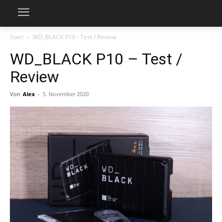
Start
WD_BLACK P10 - Test / Review
WD_BLACK P10 – Test /
Review
Von
Alex
-
5. November 2020