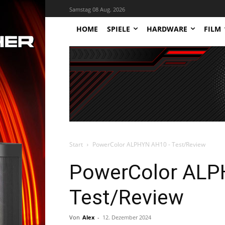
Samstag 08 Aug. 2026
HOME
SPIELE
HARDWARE
FILM
Start
PowerColor ALPHYN AH10 - Test/Review
PowerColor ALP
Test/Review
Von
Alex
-
12. Dezember 2024