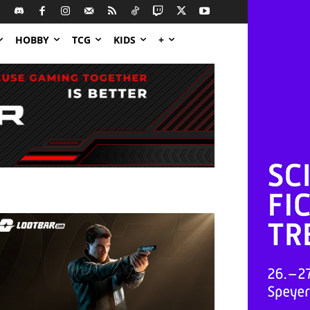
HOBBY
TCG
KIDS
+