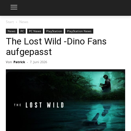
Start
News
News
PC
PC News
PlayStation
PlayStation News
The Lost Wild -Dino Fans
aufgepasst
Von
Patrick
-
7. Juni 2026