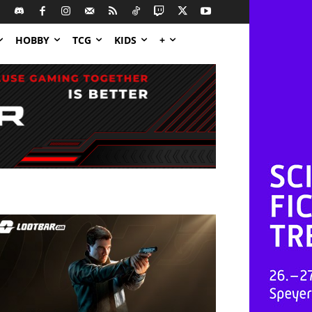
HOBBY
TCG
KIDS
+