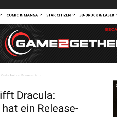
COMIC & MANGA
STAR CITIZEN
3D-DRUCK & LASER
ht Peaks hat ein Release-Datum
ifft Dracula:
hat ein Release-