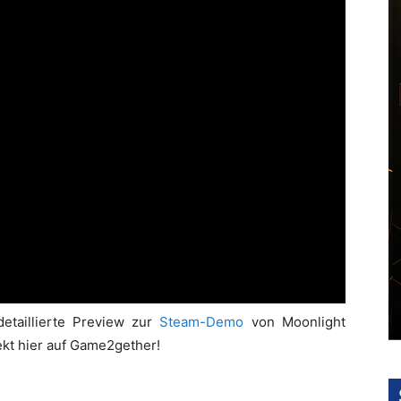
detaillierte Preview zur
Steam-Demo
von Moonlight
kt hier auf Game2gether!