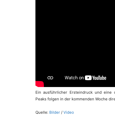
Ein ausführlicher Ersteindruck und eine 
Peaks folgen in der kommenden Woche dire
Quelle:
Bilder
/
Video