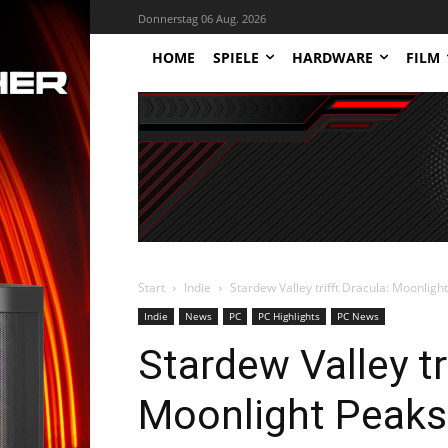
Donnerstag 06 Aug. 2026
HOME
SPIELE
HARDWARE
FILM
Start
Indie
Stardew Valley trifft Dracula: Moonlig
Indie
News
PC
PC Highlights
PC News
Stardew Valley tr
Moonlight Peaks 