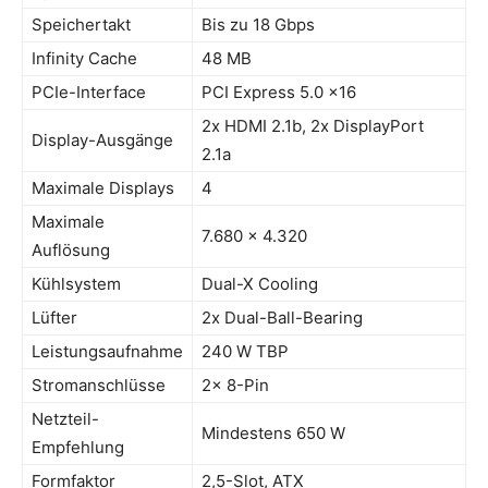
Speichertakt
Bis zu 18 Gbps
Infinity Cache
48 MB
PCIe-Interface
PCI Express 5.0 x16
2x HDMI 2.1b, 2x DisplayPort
Display-Ausgänge
2.1a
Maximale Displays
4
Maximale
7.680 × 4.320
Auflösung
Kühlsystem
Dual-X Cooling
Lüfter
2x Dual-Ball-Bearing
Leistungsaufnahme
240 W TBP
Stromanschlüsse
2x 8-Pin
Netzteil-
Mindestens 650 W
Empfehlung
Formfaktor
2,5-Slot, ATX